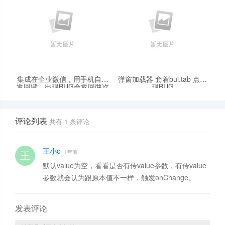
企业微信缓存并退出才可以
集成在企业微信，用手机自带
弹窗加载器 套着bui.tab 点出
返回键，出现BUG会返回两次
现BUG
上次页面
评论列表
共有
1
条评论
王小o
1年前
默认value为空，看看是否有传value参数，有传value
参数就会认为跟原本值不一样，触发onChange。
发表评论