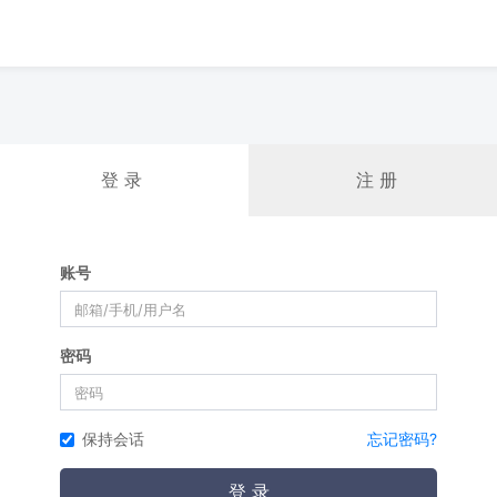
登 录
注 册
账号
密码
保持会话
忘记密码?
登 录