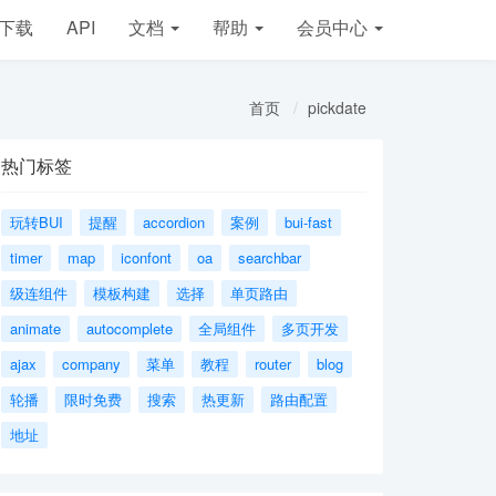
下载
API
文档
帮助
会员
中心
首页
pickdate
热门标签
玩转BUI
提醒
accordion
案例
bui-fast
timer
map
iconfont
oa
searchbar
级连组件
模板构建
选择
单页路由
animate
autocomplete
全局组件
多页开发
ajax
company
菜单
教程
router
blog
轮播
限时免费
搜索
热更新
路由配置
地址