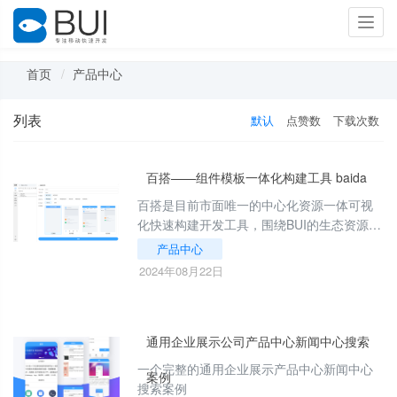
Toggl
navig
首页
产品中心
列表
默认
点赞数
下载次数
百搭——组件模板一体化构建工具 baida
百搭是目前市面唯一的中心化资源一体可视
化快速构建开发工具，围绕BUI的生态资源
（组件，模板，案例）整合，简化了开发构
产品中心
建流程，集中管理项目，统一开发环境，减
2024年08月22日
少工程依赖安装等问题，有效提升开发效
率。特点优势：模板共享，一键集成；快速
构建，无需等待；开箱即用，无需配置；按
需加载，高效复用；一次开发，平台适配；
通用企业展示公司产品中心新闻中心搜索
流畅交互，原生体验；
一个完整的通用企业展示产品中心新闻中心
案例
搜索案例